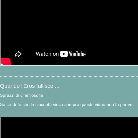
Quando l'Eros fallisce ...
Sprazzi di cinefilosofia
Se credete che la sincerità vinca sempre questo video non fa per voi
...