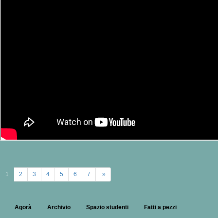
1
2
3
4
5
6
7
»
Agorà
Archivio
Spazio studenti
Fatti a pezzi