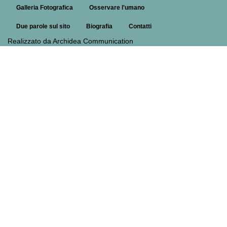
Galleria Fotografica
Osservare l'umano
Due parole sul sito
Biografia
Contatti
Realizzato da Archidea Communication