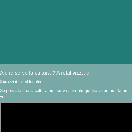
A che serve la cultura ? A relativizzare
Sprazzi di cinefilosofia
Se pensate che la cultura non serva a niente questo video non fa per
voi ...