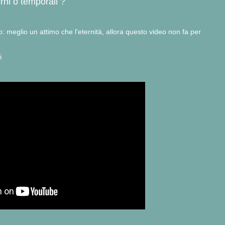
rni o temporali ?
 meglio un attimo che l'eternità, allora questo video non fa per
i