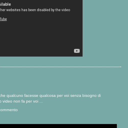
che qualcuno facesse qualcosa per voi senza bisogno di
o video non fa per voi ...
e commento