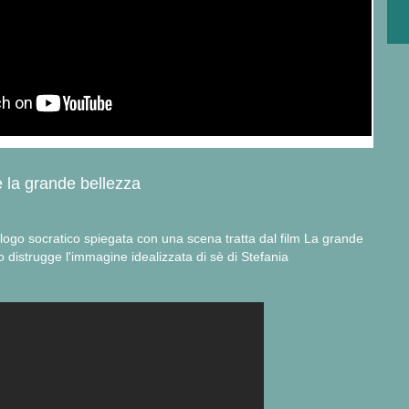
 e la grande bellezza
logo socratico spiegata con una scena tratta dal film La grande
o distrugge l'immagine idealizzata di sè di Stefania