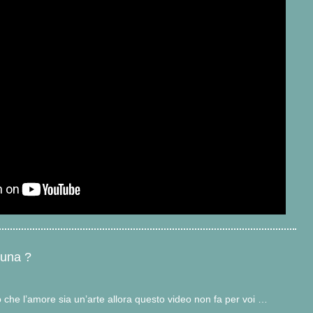
tuna ?
 che l’amore sia un’arte allora questo video non fa per voi …