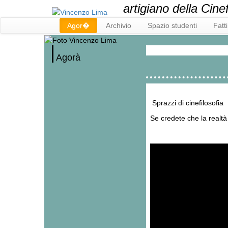
artigiano della Cinef
Agor�
Archivio
Spazio studenti
Fatt
Agorà
Sprazzi di cinefilosofia
Se credete che la realtà