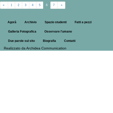
«
1
2
3
4
5
6
7
»
Agorà
Archivio
Spazio studenti
Fatti a pezzi
Galleria Fotografica
Osservare l'umano
Due parole sul sito
Biografia
Contatti
Realizzato da Archidea Communication