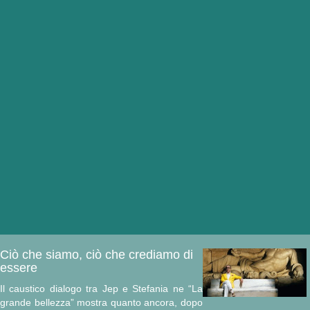
Ciò che siamo, ciò che crediamo di
essere
Il caustico dialogo tra Jep e Stefania ne “La
grande bellezza” mostra quanto ancora, dopo