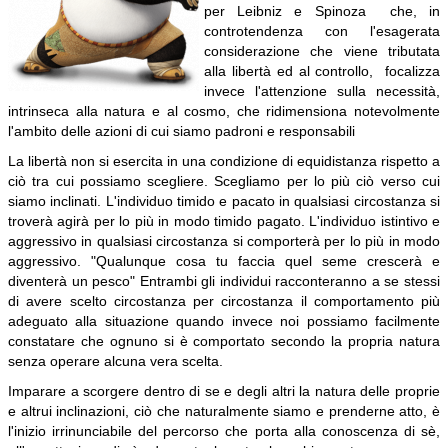
per Leibniz e Spinoza
che, in
controtendenza con l'esagerata
considerazione che viene tributata
alla libertà ed al controllo,
focalizza
invece l'attenzione sulla necessità,
intrinseca alla natura e al cosmo, che ridimensiona notevolmente
l'ambito delle azioni di cui siamo padroni e responsabili
La libertà non si esercita in una condizione di equidistanza rispetto a
ciò tra cui possiamo scegliere. Scegliamo per lo più ciò verso cui
siamo inclinati. L'individuo timido e pacato in qualsiasi circostanza si
troverà agirà per lo più in modo timido pagato. L'individuo istintivo e
aggressivo in qualsiasi circostanza si comporterà per lo più in modo
aggressivo. "Qualunque cosa tu faccia quel seme crescerà e
diventerà un pesco" Entrambi gli individui racconteranno a se stessi
di avere scelto circostanza per circostanza il comportamento più
adeguato alla situazione quando invece noi possiamo facilmente
constatare che ognuno si è comportato secondo la propria natura
senza operare alcuna vera scelta.
Imparare a scorgere dentro di se e degli altri la natura delle proprie
e altrui inclinazioni, ciò che naturalmente siamo e prenderne atto, è
l'inizio irrinunciabile del percorso che porta alla conoscenza di sè,