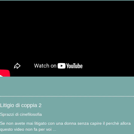
Litigio di coppia 2
Sprazzi di cinefilosofia
Se non avete mai litigato con una donna senza capire il perchè allora
questo video non fa per voi ...