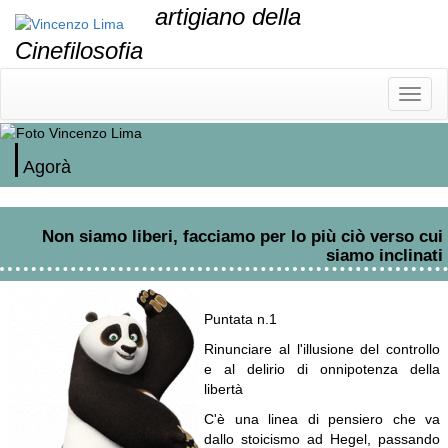
artigiano della
Cinefilosofia
Pulsa
menu
Agorà
Non siamo liberi, facciamo per lo più ciò verso cui
siamo inclinati
Puntata n.1
Rinunciare al l'illusione del controllo
e al delirio di onnipotenza della
libertà
C'è una linea di pensiero che va
dallo stoicismo ad Hegel, passando